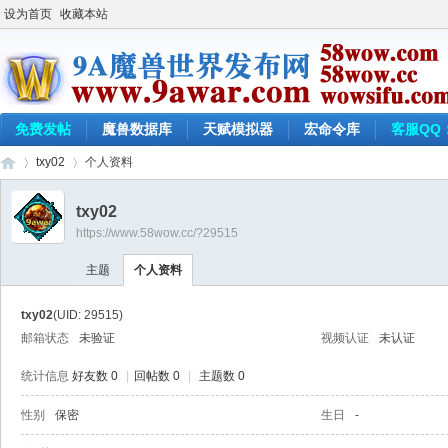
设为首页
收藏本站
免费发帖
魔兽数据库
天赋模拟器
宏命令库
客服QQ：
txy02
个人资料
txy02
https://www.58wow.cc/?29515
9a
›
›
主题
个人资料
txy02
(UID: 29515)
邮箱状态
未验证
视频认证
未认证
统计信息
好友数 0
|
回帖数 0
|
主题数 0
性别
保密
生日
-