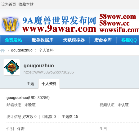
设为首页
收藏本站
免费发帖
魔兽数据库
天赋模拟器
宏命令库
客服QQ：
gougouzhuo
个人资料
gougouzhuo
https://www.58wow.cc/?30286
9a
›
›
主题
个人资料
gougouzhuo
(UID: 30286)
邮箱状态
未验证
视频认证
未认证
统计信息
好友数 0
|
回帖数 0
|
主题数 15
性别
保密
生日
-