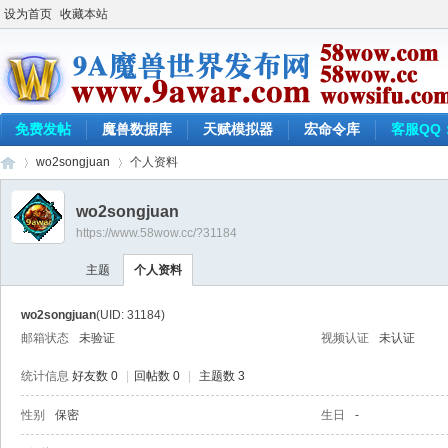
设为首页
收藏本站
免费发帖
魔兽数据库
天赋模拟器
宏命令库
客服QQ：
wo2songjuan
个人资料
wo2songjuan
https://www.58wow.cc/?31184
9a
›
›
主题
个人资料
wo2songjuan
(UID: 31184)
邮箱状态
未验证
视频认证
未认证
统计信息
好友数 0
|
回帖数 0
|
主题数 3
性别
保密
生日
-