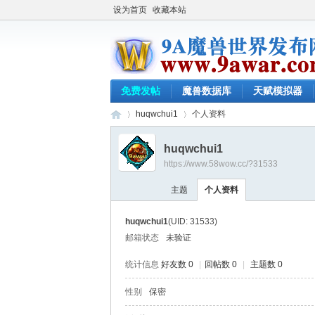
设为首页
收藏本站
免费发帖
魔兽数据库
天赋模拟器
huqwchui1
个人资料
huqwchui1
https://www.58wow.cc/?31533
9a
›
›
主题
个人资料
huqwchui1
(UID: 31533)
邮箱状态
未验证
统计信息
好友数 0
|
回帖数 0
|
主题数 0
性别
保密