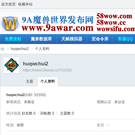
设为首页
收藏本站
免费发帖
魔兽数据库
天赋模拟器
宏命令库
客服QQ：
huqwchui2
个人资料
huqwchui2
https://www.58wow.cc/?31550
9a
›
›
主题
个人资料
huqwchui2
(UID: 31550)
邮箱状态
未验证
视频认证
未认证
统计信息
好友数 0
|
回帖数 0
|
主题数 0
性别
保密
生日
-