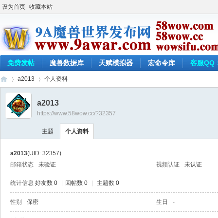
设为首页
收藏本站
免费发帖
魔兽数据库
天赋模拟器
宏命令库
客服QQ：
a2013
个人资料
a2013
https://www.58wow.cc/?32357
9a
›
›
主题
个人资料
a2013
(UID: 32357)
邮箱状态
未验证
视频认证
未认证
统计信息
好友数 0
|
回帖数 0
|
主题数 0
性别
保密
生日
-