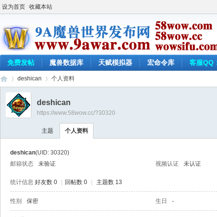
设为首页
收藏本站
免费发帖
魔兽数据库
天赋模拟器
宏命令库
客服QQ：
deshican
个人资料
deshican
https://www.58wow.cc/?30320
9a
›
›
主题
个人资料
deshican
(UID: 30320)
邮箱状态
未验证
视频认证
未认证
统计信息
好友数 0
|
回帖数 0
|
主题数 13
性别
保密
生日
-