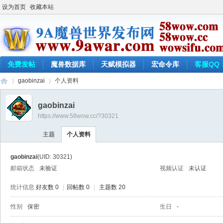
设为首页
收藏本站
免费发帖
魔兽数据库
天赋模拟器
宏命令库
客服QQ：
gaobinzai
个人资料
gaobinzai
https://www.58wow.cc/?30321
9a
›
›
主题
个人资料
gaobinzai
(UID: 30321)
邮箱状态
未验证
视频认证
未认证
统计信息
好友数 0
|
回帖数 0
|
主题数 20
性别
保密
生日
-