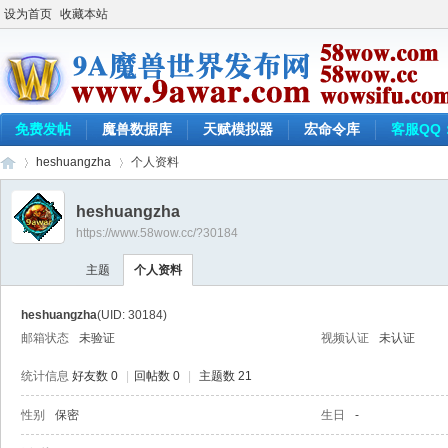
设为首页
收藏本站
免费发帖
魔兽数据库
天赋模拟器
宏命令库
客服QQ：
heshuangzha
个人资料
heshuangzha
https://www.58wow.cc/?30184
9a
›
›
主题
个人资料
heshuangzha
(UID: 30184)
邮箱状态
未验证
视频认证
未认证
统计信息
好友数 0
|
回帖数 0
|
主题数 21
性别
保密
生日
-