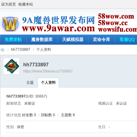
设为首页
收藏本站
免费发帖
魔兽数据库
天赋模拟器
宏命令库
客服QQ：
hh7733897
个人资料
hh7733897
https://www.58wow.cc/?30667
9a
›
›
主题
个人资料
hh7733897
(UID: 30667)
邮箱状态
未验证
视频认证
未认证
统计信息
好友数 0
|
回帖数 0
|
主题数 8
性别
保密
生日
-