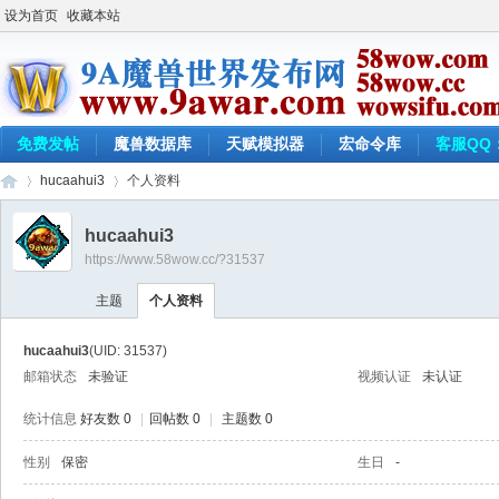
设为首页
收藏本站
免费发帖
魔兽数据库
天赋模拟器
宏命令库
客服QQ：
hucaahui3
个人资料
hucaahui3
https://www.58wow.cc/?31537
9a
›
›
主题
个人资料
hucaahui3
(UID: 31537)
邮箱状态
未验证
视频认证
未认证
统计信息
好友数 0
|
回帖数 0
|
主题数 0
性别
保密
生日
-