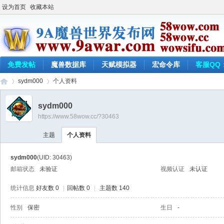
设为首页
收藏本站
免费发帖
魔兽数据库
天赋模拟器
宏命令库
客服QQ：
sydm000
个人资料
sydm000
https://www.58wow.cc/?30463
9a
›
›
主题
个人资料
sydm000
(UID: 30463)
邮箱状态
未验证
视频认证
未认证
统计信息
好友数 0
|
回帖数 0
|
主题数 140
性别
保密
生日
-