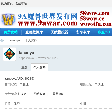
设为首页
收藏本站
免费发帖
魔兽数据库
天赋模拟器
宏命令库
客服QQ：
tanaoya
个人资料
tanaoya
https://www.58wow.cc/?30285
9a
›
›
主题
个人资料
tanaoya
(UID: 30285)
邮箱状态
未验证
视频认证
未认证
统计信息
好友数 0
|
回帖数 0
|
主题数 56
性别
保密
生日
-