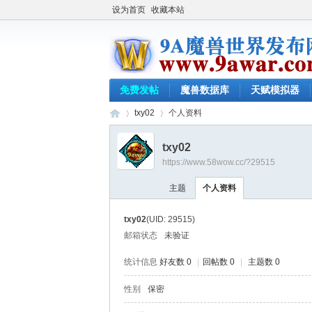
设为首页
收藏本站
免费发帖
魔兽数据库
天赋模拟器
txy02
个人资料
txy02
https://www.58wow.cc/?29515
9a
›
›
主题
个人资料
txy02
(UID: 29515)
邮箱状态
未验证
统计信息
好友数 0
|
回帖数 0
|
主题数 0
性别
保密