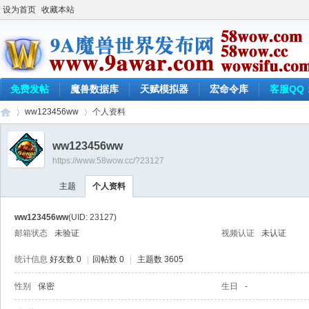
设为首页
收藏本站
免费发帖
魔兽数据库
天赋模拟器
宏命令库
客服QQ：
ww123456ww
个人资料
ww123456ww
https://www.58wow.cc/?23127
9a
›
›
主题
个人资料
ww123456ww
(UID: 23127)
邮箱状态
未验证
视频认证
未认证
统计信息
好友数 0
|
回帖数 0
|
主题数 3605
性别
保密
生日
-